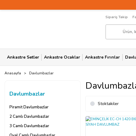
Sipariş Takip
F
Ankastre Setler
Ankastre Ocaklar
Ankastre Fırınlar
Davl
Anasayfa
Davlumbazlar
Davlumbazl
Davlumbazlar
Stoktakiler
Piramit Davlumbazlar
2 Camlı Davlumbazlar
3 Camlı Davlumbazlar
Oval Camlı Davlumbazlar