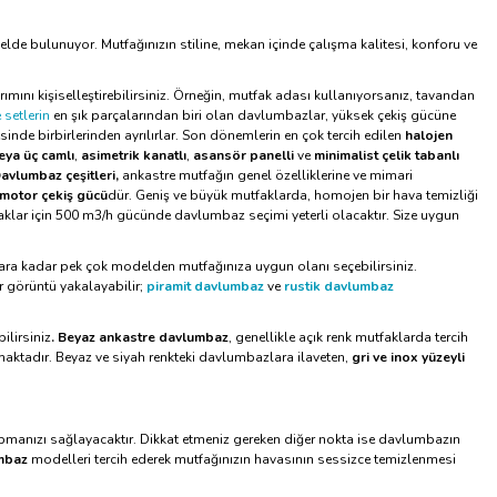
odelde bulunuyor. Mutfağınızın stiline, mekan içinde çalışma kalitesi, konforu ve
mını kişiselleştirebilirsiniz. Örneğin, mutfak adası kullanıyorsanız, tavandan
 setlerin
en şık parçalarından biri olan davlumbazlar, yüksek çekiş gücüne
esinde birbirlerinden ayrılırlar. Son dönemlerin en çok tercih edilen
halojen
veya üç camlı
,
asimetrik kanatlı
,
asansör panelli
ve
minimalist çelik tabanlı
avlumbaz çeşitleri,
ankastre mutfağın genel özelliklerine ve mimari
motor çekiş gücü
dür. Geniş ve büyük mutfaklarda, homojen bir hava temizliği
aklar için 500 m3/h gücünde davlumbaz seçimi yeterli olacaktır. Size uygun
ara kadar pek çok modelden mutfağınıza uygun olanı seçebilirsiniz.
ir görüntü yakalayabilir;
piramit davlumbaz
ve
rustik davlumbaz
ilirsiniz
. Beyaz ankastre davlumbaz
, genellikle açık renk mutfaklarda tercih
maktadır. Beyaz ve siyah renkteki davlumbazlara ilaveten,
gri ve inox yüzeyli
pmanızı sağlayacaktır. Dikkat etmeniz gereken diğer nokta ise davlumbazın
umbaz
modelleri tercih ederek mutfağınızın havasının sessizce temizlenmesi