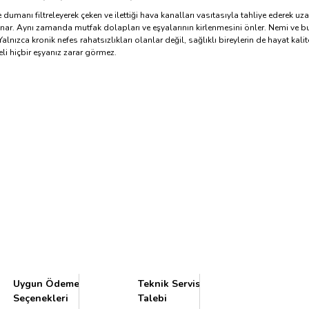
 dumanı filtreleyerek çeken ve ilettiği hava kanalları vasıtasıyla tahliye ederek
unar. Aynı zamanda mutfak dolapları ve eşyalarının kirlenmesini önler. Nemi ve b
lnızca kronik nefes rahatsızlıkları olanlar değil, sağlıklı bireylerin de hayat ka
i hiçbir eşyanız zarar görmez.
Uygun Ödeme
Teknik Servis
Seçenekleri
Talebi