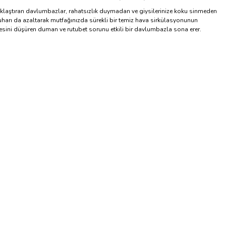
 uzaklaştıran davlumbazlar, rahatsızlık duymadan ve giysilerinize koku sinmeden
uharı da azaltarak mutfağınızda sürekli bir temiz hava sirkülasyonunun
litesini düşüren duman ve rutubet sorunu etkili bir davlumbazla sona erer.