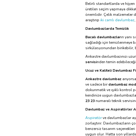
Belirli standartlarda ve hijy
üretilen seçim yapmaya dikkat
önemlidir. Çelik malzemeler d
araştırıp
iki camlı davlumbaz
Davlumbazlarda Temizlik
Bacalı davlumbazlar
ın yanı s
sağladığı için temizlenmeye 
sirkülasyonundan birikebilir, b
Ankastre davlumbazınızı uzun 
servisi
nden temin edebileceğin
Ucuz ve Kaliteli Davlumbaz Fi
Ankastre davlumbaz
arıyorsa
ve sadece bir
davlumbaz mod
dokunmatik ve ışıklı kontrol pa
kendinize uygun davlumbazl
23 23
numaralı teknik servis
Davlumbaz ve Aspiratörler A
Aspiratör
ve davlumbazlar aynı
zorlaştırır. Davlumbazların ç
benzersiz tasarım seçenekleri 
uygun olur. Hatta son yıllarda