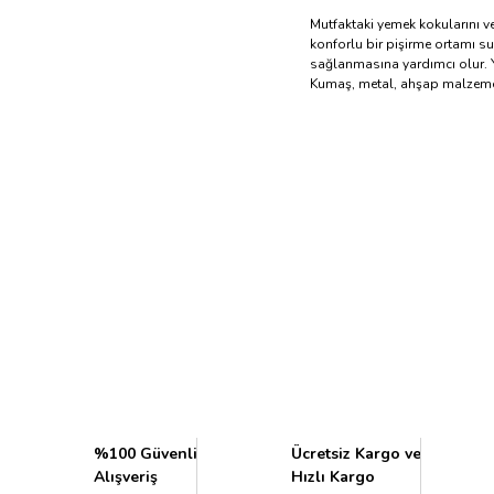
Mutfaktaki yemek kokularını ve
konforlu bir pişirme ortamı s
sağlanmasına yardımcı olur. Ya
Kumaş, metal, ahşap malzemel
%100 Güvenli
Ücretsiz Kargo ve
Alışveriş
Hızlı Kargo