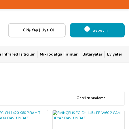
Giriş Yap | Üye Ol
Sepetim
Infrared Isıtıcılar
Mikrodalga Fırınlar
Bataryalar
Eviyeler