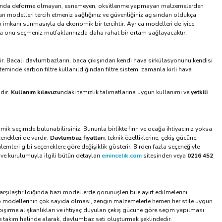
karşısında deforme olmayan, esnemeyen, oksitlenme yapmayan malzemelerden
n modelleri tercih etmeniz sağlığınız ve güvenliğiniz açısından oldukça
mkanı sunmasıyla da ekonomik bir tercihtir. Ayrıca modelleri de iyice
a onu seçmeniz mutfaklarınızda daha rahat bir ortam sağlayacaktır.
dir. Bacalı davlumbazların, baca çıkışından kendi hava sirkülasyonunu kendisi
steminde karbon filtre kullanıldığından filtre sistemi zamanla kirli hava
dir.
Kullanım kılavuzu
ndaki temizlik talimatlarına uygun kullanımı ve
yetkili
mik seçimde bulunabilirsiniz. Bununla birlikte fırın ve ocağa ihtiyacınız yoksa
nekleri de vardır.
Davlumbaz fiyatları
, teknik özelliklerine, çekiş gücüne,
lemleri gibi seçeneklere göre değişiklik gösterir. Birden fazla seçeneğiyle
ve kurulumuyla ilgili bütün detayları
emincelik.com
sitesinden veya
0216 452
rşılaştırıldığında bazı modellerde görünüşleri bile ayırt edilmelerini
p modellerinin çok sayıda olması, zengin malzemelerle hemen her stile uygun
pişirme alışkanlıkları ve ihtiyaç duyulan çekiş gücüne göre seçim yapılması
 ile takım halinde alarak, davlumbaz seti oluşturmak şeklindedir.