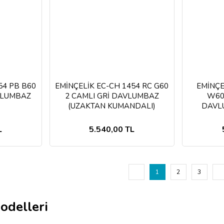
54 PB B60
EMİNÇELİK EC-CH 1454 RC G60
EMİNÇE
VLUMBAZ
2 CAMLI GRİ DAVLUMBAZ
W60
(UZAKTAN KUMANDALI)
DAVL
L
5.540,00 TL
1
2
3
delleri