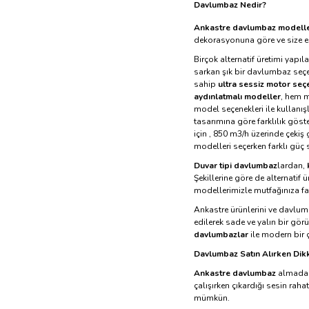
Davlumbaz Nedir?
Ankastre davlumbaz modelle
dekorasyonuna göre ve size e
Birçok alternatif üretimi yapı
sarkan şık bir davlumbaz seçe
sahip
ultra sessiz motor seç
aydınlatmalı modeller
, hem m
model seçenekleri ile kullanışl
tasarımına göre farklılık göst
için , 850 m3/h üzerinde çeki
modelleri seçerken farklı güç s
Duvar tipi davlumbaz
lardan,
Şekillerine göre de alternatif
modellerimizle mutfağınıza fark
Ankastre ürünlerini ve davlumb
edilerek sade ve yalın bir gö
davlumbazlar
ile modern bir ç
Davlumbaz Satın Alırken Dik
Ankastre davlumbaz
almadan 
çalışırken çıkardığı sesin raha
mümkün.