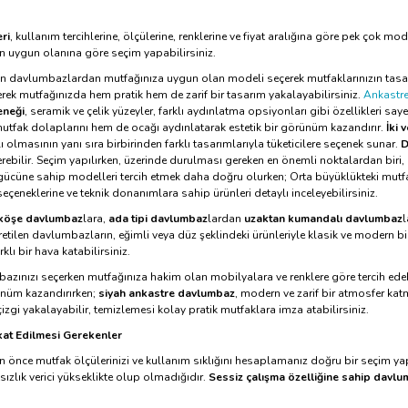
ri
, kullanım tercihlerine, ölçülerine, renklerine ve fiyat aralığına göre pek çok m
n uygun olanına göre seçim yapabilirsiniz.
lan davlumbazlardan mutfağınıza uygun olan modeli seçerek mutfaklarınızın tasarı
rek mutfağınızda hem pratik hem de zarif bir tasarım yakalayabilirsiniz.
Ankastre
eneği
, seramik ve çelik yüzeyler, farklı aydınlatma opsiyonları gibi özellikleri say
utfak dolaplarını hem de ocağı aydınlatarak estetik bir görünüm kazandırır.
İki 
ı olmasının yanı sıra birbirinden farklı tasarımlarıyla tüketicilere seçenek sunar.
D
erebilir. Seçim yapılırken, üzerinde durulması gereken en önemli noktalardan biri,
ş gücüne sahip modelleri tercih etmek daha doğru olurken; Orta büyüklükteki mutf
eçeneklerine ve teknik donanımlara sahip ürünleri detaylı inceleyebilirsiniz.
köşe davlumbaz
lara,
ada tipi davlumbaz
lardan
uzaktan kumandalı davlumbaz
l
 üretilen davlumbazların, eğimli veya düz şeklindeki ürünleriyle klasik ve modern b
lı bir hava katabilirsiniz.
azınızı seçerken mutfağınıza hakim olan mobilyalara ve renklere göre tercih edeb
rünüm kazandırırken;
siyah ankastre davlumbaz
, modern ve zarif bir atmosfer kat
izgi yakalayabilir, temizlemesi kolay pratik mutfaklara imza atabilirsiniz.
kat Edilmesi Gerekenler
önce mutfak ölçülerinizi ve kullanım sıklığını hesaplamanız doğru bir seçim ya
tsızlık verici yükseklikte olup olmadığıdır.
Sessiz çalışma özelliğine sahip davl