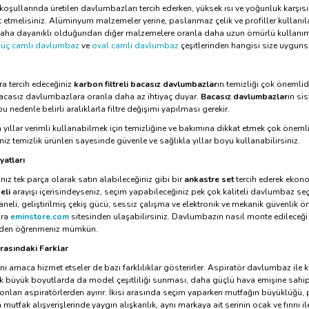
en koşullarında üretilen davlumbazları tercih ederken, yüksek ısı ve yoğunluk 
 etmelisiniz. Alüminyum malzemeler yerine, paslanmaz çelik ve profiller kullanıla
aha dayanıklı olduğundan diğer malzemelere oranla daha uzun ömürlü kullanım i
,
üç camlı davlumbaz
ve
oval camlı davlumbaz
çeşitlerinden hangisi size uyguns
ıra tercih edeceğiniz
karbon filtreli bacasız davlumbazlar
ın temizliği çok önemli
bacasız davlumbazlara oranla daha az ihtiyaç duyar.
Bacasız davlumbazlar
ın si
u nedenle belirli aralıklarla filtre değişimi yapılması gerekir.
yıllar verimli kullanabilmek için temizliğine ve bakımına dikkat etmek çok önemli
iz temizlik ürünleri sayesinde güvenle ve sağlıkla yıllar boyu kullanabilirsiniz.
yatları
nız tek parça olarak satın alabileceğiniz gibi bir
ankastre set
tercih ederek ekono
eli
arayışı içerisindeyseniz, seçim yapabileceğiniz pek çok kaliteli davlumbaz seçe
neli, geliştirilmiş çekiş gücü, sessiz çalışma ve elektronik ve mekanik güvenlik ön
ara
eminstore.com
sitesinden ulaşabilirsiniz. Davlumbazın nasıl monte edileceği 
inden öğrenmeniz mümkün.
rasındaki Farklar
 amaca hizmet etseler de bazı farklılıklar gösterirler. Aspiratör davlumbaz ile ka
ok büyük boyutlarda da model çeşitliliği sunması, daha güçlü hava emişine sahi
onları aspiratörlerden ayırır. İkisi arasında seçim yaparken mutfağın büyüklüğü, 
 mutfak alışverişlerinde yaygın alışkanlık, aynı markaya ait serinin ocak ve fırını