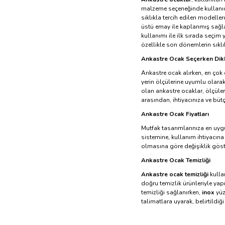
malzeme seçeneğinde kullanıc
sıklıkla tercih edilen modelle
üstü emay ile kaplanmış sağl
kullanımı ile ilk sırada seçim
özellikle son dönemlerin sıklık
Ankastre Ocak Seçerken Dikk
Ankastre ocak alırken, en çok
yerin ölçülerine uyumlu olarak
olan ankastre ocaklar, ölçüler
arasından, ihtiyacınıza ve büt
Ankastre Ocak Fiyatları
Mutfak tasarımlarınıza en uyg
sistemine, kullanım ihtiyacına
olmasına göre değişiklik göste
Ankastre Ocak Temizliği
Ankastre ocak temizliği
kullan
doğru temizlik ürünleriyle yap
temizliği sağlanırken,
inox
yüze
talimatlara uyarak, belirtildi