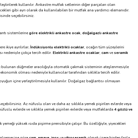
tirilerek kullanılır. Ankastre mutfak setlerinin diğer parçaları olan
cekleri gibi ayrı olarak da kullanılabilen bir mutfak ana yardımcı elemanıdır.
sinde seçebilirsiniz.
lantı sistemlerine
göre elektrikli ankastre ocak
,
doğalgazlı ankastre
e ikiye ayrılırlar
. İndüksiyonlu elektrikli ocaklar
, ocağın tüm yüzeylerini
sı nedeniyle çokça tercih edilir.
Elektrikli ankastre ocaklar
,
cam
ve
seramik
e bulunan düğmeler aracılığıyla otomatik çakmak sisteminin ateşlenmesiyle
ekonomik olması nedeniyle kullanıcılar tarafından sıklıkla tercih edilir.
yuğun içine yerleştirilmesiyle kullanılır. Doğalgaz bağlantısı olmayan
seçebilirsiniz. Az nüfuslu olan ve daha az sıklıkla yemek pişirilen evlerde veya
 nüfuslu evlerde ve sıklıkla yemek pişirilen evlerde veya mutfaklarda
4 gözlü ve
ak yemeği yüksek ısıda pişirme prensibiyle çalışır. Bu özelliğiyle, yiyecekleri
m malzemesine göre
cam
,
emaye
,
inox
ve
vitroseramik
olmak üzere birden fazla