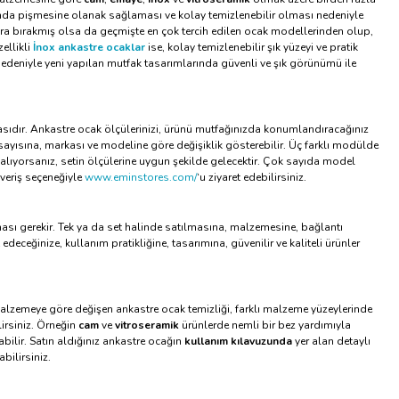
randa pişmesine olanak sağlaması ve kolay temizlenebilir olması nedeniyle
ara bırakmış olsa da geçmişte en çok tercih edilen ocak modellerinden olup,
ellikli
İnox ankastre ocaklar
ise, kolay temizlenebilir şık yüzeyi ve pratik
nedeniyle yeni yapılan mutfak tasarımlarında güvenli ve şık görünümü ile
sıdır. Ankastre ocak ölçülerinizi, ürünü mutfağınızda konumlandıracağınız
sayısına, markası ve modeline göre değişiklik gösterebilir. Üç farklı modülde
k alıyorsanız, setin ölçülerine uygun şekilde gelecektir. Çok sayıda model
veriş seçeneğiyle
www.eminstores.com/
‘u ziyaret edebilirsiniz.
ası gerekir. Tek ya da set halinde satılmasına, malzemesine, bağlantı
eceğinize, kullanım pratikliğine, tasarımına, güvenilir ve kaliteli ürünler
i malzemeye göre değişen ankastre ocak temizliği, farklı malzeme yüzeylerinde
irsiniz. Örneğin
cam
ve
vitroseramik
ürünlerde nemli bir bez yardımıyla
labilir. Satın aldığınız ankastre ocağın
kullanım kılavuzunda
yer alan detaylı
bilirsiniz.