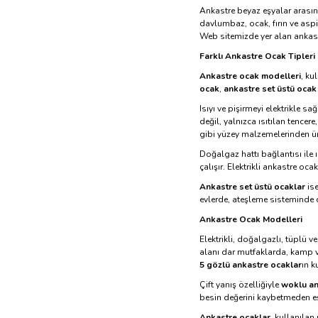
Ankastre beyaz eşyalar arasınd
davlumbaz, ocak, fırın ve aspir
Web sitemizde yer alan ankastr
Farklı Ankastre Ocak Tipleri
Ankastre ocak modelleri
, ku
ocak
,
ankastre set üstü ocak
Isıyı ve pişirmeyi elektrikle sa
değil, yalnızca ısıtılan tencer
gibi yüzey malzemelerinden üre
Doğalgaz hattı bağlantısı ile 
çalışır. Elektrikli ankastre oc
Ankastre set üstü ocaklar
ise
evlerde, ateşleme sisteminde d
Ankastre Ocak Modelleri
Elektrikli, doğalgazlı, tüplü v
alanı dar mutfaklarda, kamp 
5 gözlü ankastre ocaklar
ın k
Çift yanış özelliğiyle
woklu an
besin değerini kaybetmeden eş
Ankastre ocaklar
, kullanılan