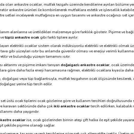
a olan ankastre ocaklar, mutfak tezgahı üzerinde kendilerine ayrılan bölüme yerleş
atör ankastre ürünleri ile kombinlenerek mutfaklara estetik ve işlevsellik katabile
e setleri inceleyerek mutfağınıza en uygun tasarımı ve ankastre ocağınızı set içeri
llanım alanlarına ve üretildikleri malzemeye göre farklılık gösterir. Pişirme ve bağ
ve
tüplü ankastre ocak
gibi farklı tiplere ayrılır.
ğlayan elektrikli ocaklar sistem olarak indüksiyonlu elektrikli ve elektrikli olmak üzer
e, tava gibi yüzeyleri ısıtır bu anlamda güvenilir olması ve enerjiyi verimli kullanma
tilir ve bulunduğu yüzeyin tamamını ısıtır.
ısı aktarımı ve pişirme imkanı tanıyan
doğalgazlı ankastre ocaklar
, ocak üzerind
aklara göre daha fazla enerji harcamasına rağmen, elektrikli ocaklara kıyasla daha 
, doğalgaz veya tüp bağlantısıyla, mutfak tezgahının ocak ölçüsünde kesilerek, o
oğalgaz yerine tüp tercih edilir.
e set üstü ocak tiplerini ocak gözlerine göre ve kullanım tercihleri doğrultusunda 
ve karavan sektöründe daha çok
ikili ankastre ocaklar
tercih edilirken, kalabalık
ullanımı daha yaygındır.
kastre ocaklar
ise, ocak gözlerinden birinin ateşi çift halka ile eşit şekilde yayar
it şekilde pişirme olanağı sağlar.
 malzemeye, tasarım ve renk tercihlerine göre pek çok alternatifte üretilir. Üreti