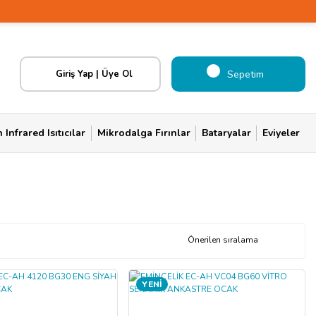
Giriş Yap | Üye Ol
Sepetim
Infrared Isıtıcılar
Mikrodalga Fırınlar
Bataryalar
Eviyeler
YENİ