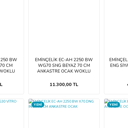
2250 BW
EMİNÇELİK EC-AH 2250 BW
EMİNÇEL
 70 CM
WG70 SNG BEYAZ 70 CM
ENG Sİ
 WOKLU
ANKASTRE OCAK WOKLU
TL
11.300,00 TL
YENİ
YENİ