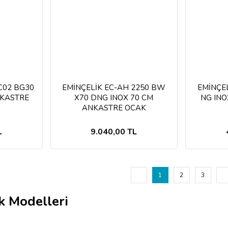
C02 BG30
EMİNÇELİK EC-AH 2250 BW
EMİNÇEL
NKASTRE
X70 DNG INOX 70 CM
NG IN
ANKASTRE OCAK
L
9.040,00 TL
1
2
3
k Modelleri