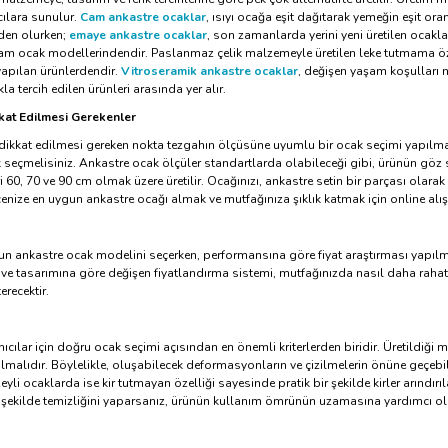
ılara sunulur.
Cam ankastre ocaklar
, ısıyı ocağa eşit dağıtarak yemeğin eşit o
rden olurken;
emaye ankastre ocaklar
, son zamanlarda yerini yeni üretilen ocakl
am ocak modellerindendir. Paslanmaz çelik malzemeyle üretilen leke tutmama öz
 yapılan ürünlerdendir.
Vitroseramik ankastre ocaklar
, değişen yaşam koşulları 
la tercih edilen ürünleri arasında yer alır.
at Edilmesi Gerekenler
 dikkat edilmesi gereken nokta tezgahın ölçüsüne uyumlu bir ocak seçimi yapılma
 seçmelisiniz. Ankastre ocak ölçüler standartlarda olabileceği gibi, ürünün göz 
i 60, 70 ve 90 cm olmak üzere üretilir. Ocağınızı, ankastre setin bir parçası olara
çenize en uygun ankastre ocağı almak ve mutfağınıza şıklık katmak için online alış
un ankastre ocak modelini seçerken, performansına göre fiyat araştırması yapılm
 ve tasarımına göre değişen fiyatlandırma sistemi, mutfağınızda nasıl daha rahat ed
recektir.
ıcılar için doğru ocak seçimi açısından en önemli kriterlerden biridir. Üretildiğ
ılmalıdır. Böylelikle, oluşabilecek deformasyonların ve çizilmelerin önüne geçebil
yli ocaklarda ise kir tutmayan özelliği sayesinde pratik bir şekilde kirler arındırı
ği şekilde temizliğini yaparsanız, ürünün kullanım ömrünün uzamasına yardımcı ola